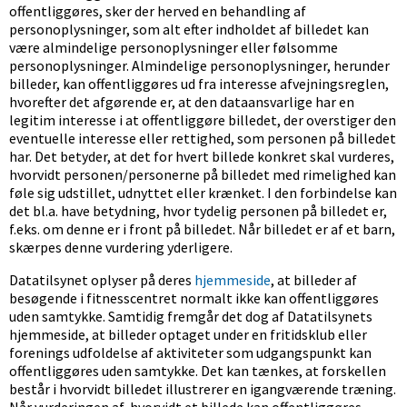
offentliggøres, sker der herved en behandling af
personoplysninger, som alt efter indholdet af billedet kan
være almindelige personoplysninger eller følsomme
personoplysninger. Almindelige personoplysninger, herunder
billeder, kan offentliggøres ud fra interesse afvejningsreglen,
hvorefter det afgørende er, at den dataansvarlige har en
legitim interesse i at offentliggøre billedet, der overstiger den
eventuelle interesse eller rettighed, som personen på billedet
har. Det betyder, at det for hvert billede konkret skal vurderes,
hvorvidt personen/personerne på billedet med rimelighed kan
føle sig udstillet, udnyttet eller krænket. I den forbindelse kan
det bl.a. have betydning, hvor tydelig personen på billedet er,
f.eks. om denne er i front på billedet. Når billedet er af et barn,
skærpes denne vurdering yderligere.
Datatilsynet oplyser på deres
hjemmeside
, at billeder af
besøgende i fitnesscentret normalt ikke kan offentliggøres
uden samtykke. Samtidig fremgår det dog af Datatilsynets
hjemmeside, at billeder optaget under en fritidsklub eller
forenings udfoldelse af aktiviteter som udgangspunkt kan
offentliggøres uden samtykke. Det kan tænkes, at forskellen
består i hvorvidt billedet illustrerer en igangværende træning.