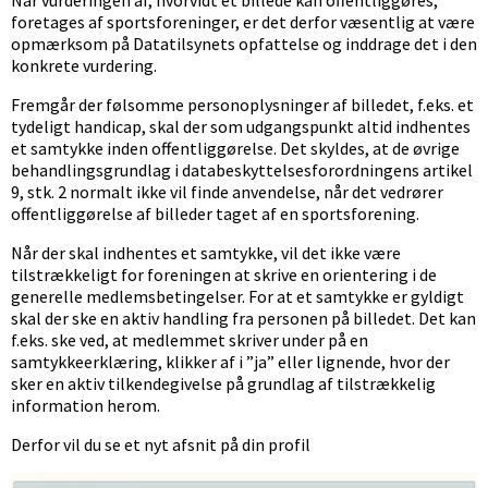
Når vurderingen af, hvorvidt et billede kan offentliggøres,
foretages af sportsforeninger, er det derfor væsentlig at være
opmærksom på Datatilsynets opfattelse og inddrage det i den
konkrete vurdering.
Fremgår der følsomme personoplysninger af billedet, f.eks. et
tydeligt handicap, skal der som udgangspunkt altid indhentes
et samtykke inden offentliggørelse. Det skyldes, at de øvrige
behandlingsgrundlag i databeskyttelsesforordningens artikel
9, stk. 2 normalt ikke vil finde anvendelse, når det vedrører
offentliggørelse af billeder taget af en sportsforening.
Når der skal indhentes et samtykke, vil det ikke være
tilstrækkeligt for foreningen at skrive en orientering i de
generelle medlemsbetingelser. For at et samtykke er gyldigt
skal der ske en aktiv handling fra personen på billedet. Det kan
f.eks. ske ved, at medlemmet skriver under på en
samtykkeerklæring, klikker af i ”ja” eller lignende, hvor der
sker en aktiv tilkendegivelse på grundlag af tilstrækkelig
information herom.
Derfor vil du se et nyt afsnit på din profil