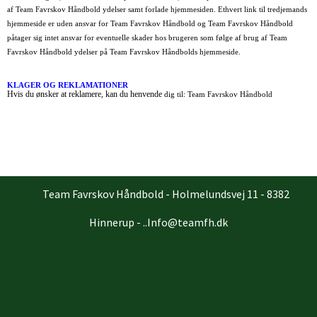
af
Team Favrskov Håndbold ydelser samt forlade hjemmesiden. Ethvert link til tredjemands
hjemmeside er uden ansvar for
Team Favrskov Håndbold og Team Favrskov Håndbold
påtager sig intet ansvar for eventuelle skader hos brugeren som følge af brug af
Team
Favrskov Håndbold
ydelser på
Team
Favrskov Håndbolds hjemmeside
.
KLAGER OG REKLAMATIONER
Hvis du ønsker at reklamere, kan du henvende
dig til: Team Favrskov Håndbold
Team Favrskov Håndbold - Holmelundsvej 11 - 8382
Hinnerup - ..Info@teamfh.dk