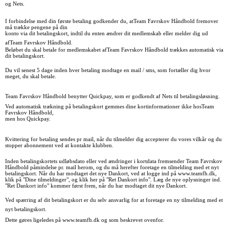
og Nets.
I forbindelse med din første betaling godkender du, at
Team Favrskov Håndbold fremover
må trække pengene på din
konto via dit betalingskort, indtil du enten ændrer dit medlemskab eller melder dig ud
af
Team Favrskov Håndbold.
Beløbet du skal betale for medlemskabet af
Team Favrskov Håndbold trækkes automatisk via
dit betalingskort.
Du vil senest 5 dage inden hver betaling modtage en mail / sms, som fortæller dig hvor
meget, du skal betale.
Team Favrskov Håndbold benytter Quickpay, som er godkendt af Nets til betalingsløsning.
Ved automatisk trækning på betalingskort gemmes dine kortinformationer ikke hos
Team
Favrskov Håndbold,
men hos Quickpay.
Kvittering for betaling sendes pr mail, når du tilmelder dig accepterer du vores vilkår og du
stopper abonnement ved at kontakte klubben.
Inden betalingskortets udløbsdato eller ved ændringer i kortdata fremsender Team Favrskov
Håndbold påmindelse pr. mail herom, og du må herefter foretage en tilmelding med et nyt
betalingskort. Når du har modtaget det nye Dankort, ved at logge ind på www.teamfh.dk,
klik på "Dine tilmeldinger", og klik her på "Ret Dankort info". Læg de nye oplysninger ind.
"Ret Dankort info" kommer først frem, når du har modtaget dit nye Dankort.
Ved spærring af dit betalingskort er du selv ansvarlig for at foretage en ny tilmelding med et
nyt betalingskort.
Dette
gøres ligeledes på
www.teamfh.dk og som beskrevet ovenfor.