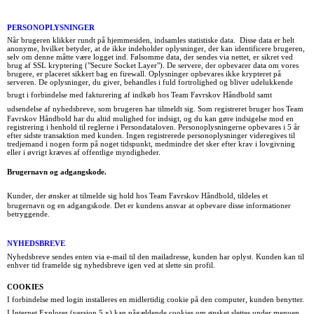
PERSONOPLYSNINGER
Når brugeren klikker rundt på hjemmesiden, indsamles statistiske data. Disse data er helt
anonyme, hvilket betyder, at de ikke indeholder oplysninger, der kan identificere brugeren,
selv om denne måtte være logget ind. Følsomme data, der sendes via nettet, er sikret ved
brug af SSL kryptering ("Secure Socket Layer"). De servere, der opbevarer data om vores
brugere, er placeret sikkert bag en firewall. Oplysninger opbevares ikke krypteret på
serveren. De oplysninger, du giver, behandles i fuld fortrolighed og bliver udelukkende
brugt i forbindelse med fakturering af indkøb hos
Team Favrskov Håndbold samt
udsendelse af nyhedsbreve, som brugeren har tilmeldt sig. Som registreret bruger hos
Team
Favrskov Håndbold har du altid mulighed for indsigt, og du kan gøre indsigelse mod en
registrering i henhold til reglerne i Persondataloven. Personoplysningerne opbevares i 5 år
efter sidste transaktion med kunden. Ingen registrerede personoplysninger videregives til
tredjemand i nogen form på noget tidspunkt, medmindre det sker efter krav i lovgivning
eller i øvrigt kræves af offentlige myndigheder.
Brugernavn og adgangskode.
Kunder, der ønsker at tilmelde sig hold hos
Team Favrskov Håndbold, tildeles et
brugernavn og en adgangskode. Det er kundens ansvar at opbevare disse informationer
betryggende.
NYHEDSBREVE
Nyhedsbreve sendes enten via e-mail til den mailadresse, kunden har oplyst. Kunden kan til
enhver tid framelde sig nyhedsbreve igen ved at slette sin profil.
COOKIES
I forbindelse med login installeres en midlertidig cookie på den computer, kunden benytter.
I Internet Explorer (version 5.x) kan pågældende cookies om ønsket slettes under menuen