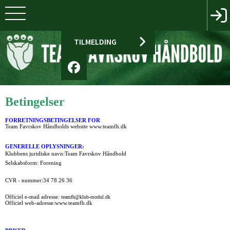
TILMELDING
Betingelser
FORRETNINGSBETINGELSER FOR
Team Favrskov Håndbolds website www.teamfh.dk
GENERELLE OPLYSNINGER:
Klubbens juridiske navn:
Team Favrskov Håndbold
Selskabsform: Forening
CVR - nummer:
34 78 26 36
Officiel e-mail adresse:
teamfh@klub-modul.dk
Officiel web-adresse:
www.teamfh.dk