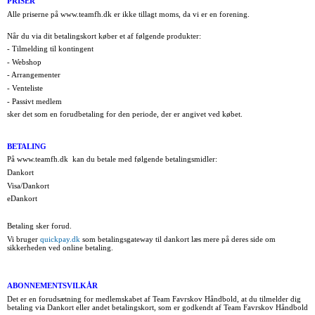
PRISER
Alle priserne på www.teamfh.dk er ikke tillagt moms, da vi er en forening.
Når du via dit betalingskort køber et af følgende produkter:
- Tilmelding til kontingent
- Webshop
- Arrangementer
- Venteliste
- Passivt medlem
sker det som en forudbetaling for den periode, der er angivet ved købet.
BETALING
På www.teamfh.dk kan du betale med følgende betalingsmidler:
Dankort
Visa/Dankort
eDankort
Betaling sker forud.
Vi bruger
quickpay.dk
som betalingsgateway til dankort læs mere på deres side om
sikkerheden ved online betaling.
ABONNEMENTSVILKÅR
Det er en forudsætning for medlemskabet af Team Favrskov Håndbold, at du tilmelder dig
betaling via Dankort eller andet betalingskort, som er godkendt af Team Favrskov Håndbold