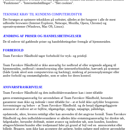
"Funktioner" - "Internetindstillinger" - "Slet cookies".
TEKNISKE KRAV TIL KUNDENS COMPUTERUDSTYR
Det forsøges at optimere teknikken på websitet, således at det fungerer i alle de mest
udbredte browsere (Internet Explorer, Netscape, Mozilla, Opera, Chrome) og
operativsystemer (Windows, Mac OS, Linux).
ÆNDRING AF PRISER OG HANDELSBETINGELSER
De til enhver tid gældende priser og handelsbetingelser fremgår af hjemmesiden.
FORBEHOLD
Team Favrskov Håndbold tager forbehold for tryk- og prisfejl.
Team Favrskov Håndbold er ikke ansvarlig for nedbrud af eller svigtende adgang til
hjemmesiden, nedbrud i strømforsyning eller internetforbindelse, hærværk på systemet
(både fysisk såvel som computervirus og hacking), misbrug af personoplysninger eller
andre forhold og omstændigheder, som er uden for deres kontrol.
ANSVARSFRASKRIVELSE
Team Favrskov Håndbold og dets indholdsleverandører kan i intet tilfælde
gøres erstatningsansvarlig for anvendelsen af
Team Favrskov Håndbold
,
herunder
garanterer man ikke og indestår i intet tilfælde for - at et hold ikke opfylder brugerens
forventninger og behov - at Team Favrskov Håndbold. og de herpå tilgængeliggjorte
annoncer af enhver art er fejlfrie, tilgængelige, rigtige, nøjagtige, pålidelige,
opdaterede, sikre, leveres rettidigt eller kan anvendes til det angivne formål.
Team Favrskov
Håndbold og dets indholdsleverandører er således ikke erstatningsansvarlig for direkte tab,
følgeskader, herunder driftstab, mistet avance og indirekte tab, som kunden, kundens
aftagere/klienter/kunder eller tredjemand lider på grund af fejl ved en annoncetekst eller
billede. Brugere, som ikke kan acceptere det anførte, bedes ophøre med enhver anvendelse