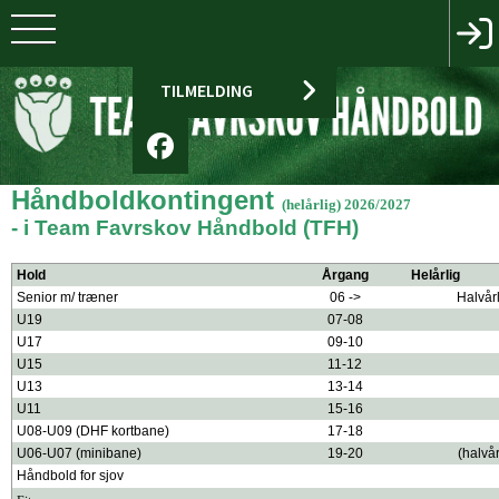
TILMELDING
Håndboldkontingent
(helårlig) 2026/2027
- i Team Favrskov Håndbold (TFH)
Hold
Årgang
Helårlig
Senior m/ træner
06
->
Halvårl
U19
07-08
U17
09-10
U15
11-12
U13
13-14
U11
15-16
U08-U09 (DHF kortbane)
17-18
U06-U07 (minibane)
19-20
(halvår
Håndbold for sjov