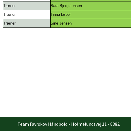
Træner
Sara Bjerg Jensen
Træner
Tinna Løber
Træner
Sine Jensen
Team Favrskov Håndbold - Holmelundsvej 11 - 8382