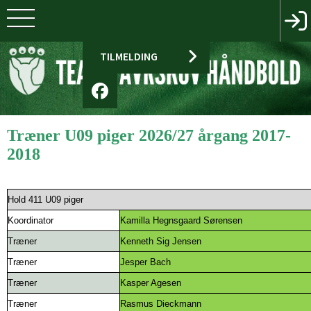
TILMELDING
Træner U09 piger 2026/27 årgang 2017-
2018
Hold 411 U09 piger
Koordinator
Kamilla Hegnsgaard Sørensen
Træner
Kenneth Sig Jensen
Træner
Jesper Bach
Træner
Kasper Agesen
Træner
Rasmus Dieckmann