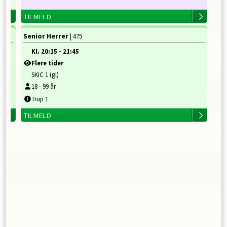
TILMELD
Senior Herrer
| 475
Kl.
20:15
-
21:45
Flere tider
SKIC 1 (gl)
18
-
99
år
Trup 1
TILMELD