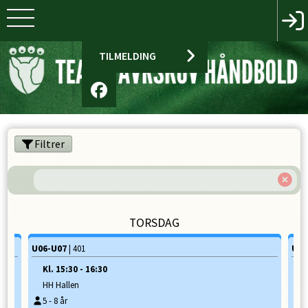
TILMELDING
Filtrer
TORSDAG
U06-U07
U06
| 401
Kl.
15:30
-
16:30
K
HH Hallen
S
5
-
8
år
5