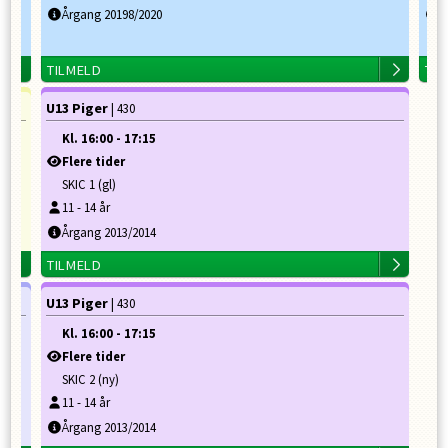
Årgang 20198/2020
Å
TILMELD
TI
U13 Piger
| 430
Kl.
16:00
-
17:15
Flere tider
SKIC 1 (gl)
11
-
14
år
Årgang 2013/2014
TILMELD
U13 Piger
| 430
Kl.
16:00
-
17:15
Flere tider
SKIC 2 (ny)
11
-
14
år
Årgang 2013/2014