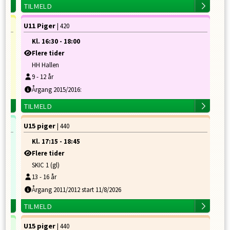
TILMELD
U11 Piger
| 420
Kl.
16:30
-
18:00
Flere tider
HH Hallen
9
-
12
år
Årgang 2015/2016:
TILMELD
U15 piger
| 440
Kl.
17:15
-
18:45
Flere tider
SKIC 1 (gl)
13
-
16
år
Årgang 2011/2012 start 11/8/2026
TILMELD
U15 piger
| 440