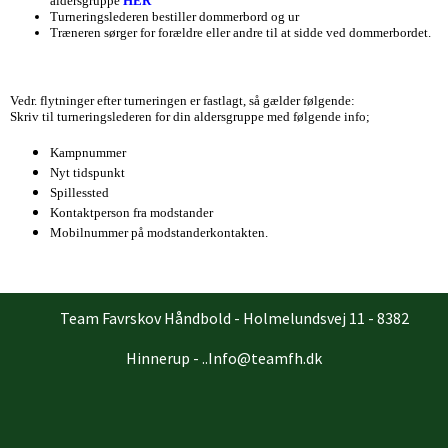
aldersgruppe
HER
Turneringslederen bestiller dommerbord og ur
Træneren sørger for forældre eller andre til at sidde ved dommerbordet.
Vedr. flytninger efter turneringen er fastlagt, så gælder følgende:
Skriv til turneringslederen for din aldersgruppe med følgende info;
K
ampnummer
N
yt tidspunkt
Spillessted
Kontaktperson fra modstander
Mobilnummer på modstanderkontakten.
Team Favrskov Håndbold - Holmelundsvej 11 - 8382
Hinnerup - ..Info@teamfh.dk