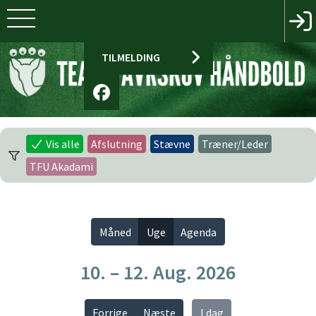
TILMELDING
Vis alle
Afslutning
Stævne
Træner/Leder
TFU Akadami
Måned
Uge
Agenda
10. – 12. Aug. 2026
Forrige
Næste
I dag